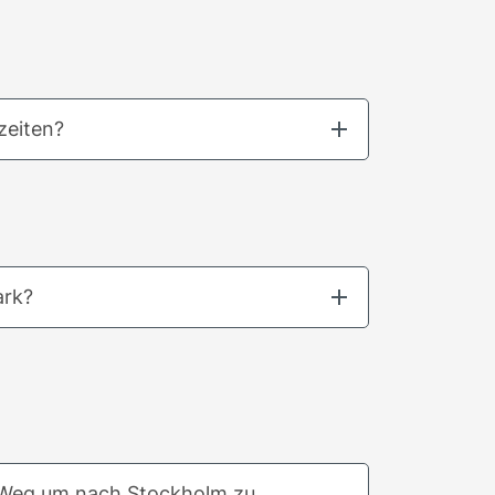
zeiten?
ark?
e Weg um nach Stockholm zu