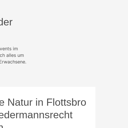
der
Events im
ch alles um
d Erwachsene.
 Natur in Flottsbro
Jedermannsrecht
n