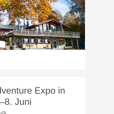
venture Expo in
.–8. Juni
alk