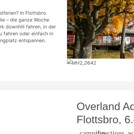
tferien? In Flottsbro
lie – die ganze Woche
k downhill fahren, in der
 fahren oder einfach in
ngplatz entspannen.
Overland Ad
Flottsbro, 6
camping
directions_w