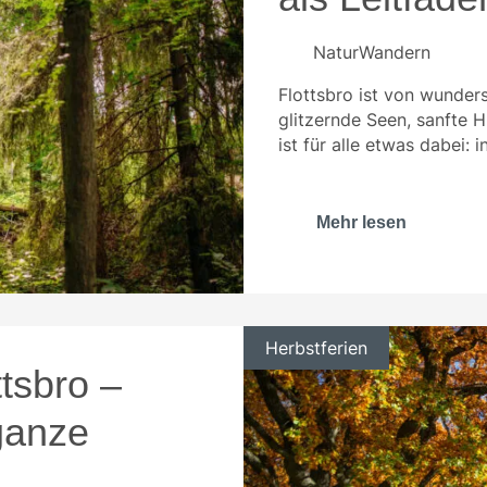
Natur
Wandern
Flottsbro ist von wunder
glitzernde Seen, sanfte
ist für alle etwas dabei: 
Mehr lesen
Herbstferien
ttsbro –
 ganze