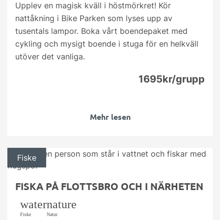
Upplev en magisk kväll i höstmörkret! Kör
nattåkning i Bike Parken som lyses upp av
tusentals lampor. Boka vårt boendepaket med
cykling och mysigt boende i stuga för en helkväll
utöver det vanliga.
1695kr/grupp
Mehr lesen
Fiske
FISKA PÅ FLOTTSBRO OCH I NÄRHETEN
water
nature
Fiske
Natur