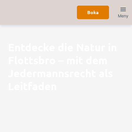
Boka
Meny
Entdecke die Natur in
Flottsbro – mit dem
Jedermannsrecht als
Leitfaden