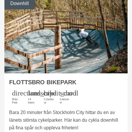
Downhill
FLOTTSBRO BIKEPARK
directions_bike
landscape
credit_card
school
Bike
14
Cykelhy
Lektion
Park
banor
ra
er
Bara 20 minuter från Stockholm City hittar du en av
länets största cykelparker. Här kan du cykla downhill
på fina spår och uppleva friheten!