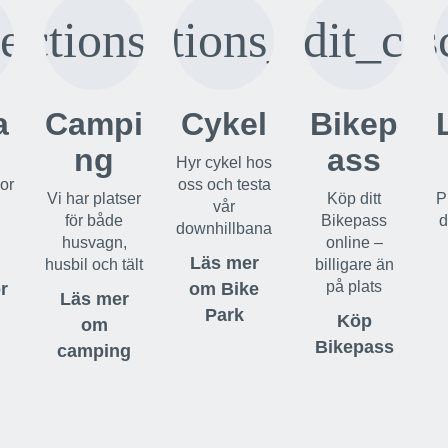
e
rections_bus
directions_bike
credit_car
s
a
Campi
Cykel
Bikep
ng
ass
Hyr cykel hos
or
oss och testa
Vi har platser
Köp ditt
P
vår
för både
Bikepass
d
downhillbana
husvagn,
online –
Läs mer
husbil och tält
billigare än
på plats
r
om Bike
Läs mer
Park
Köp
om
Bikepass
camping