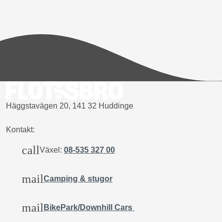
Häggstavägen 20, 141 32 Huddinge
Kontakt:
call
Växel:
08-535 327 00
mail
Camping & stugor
mail
BikePark/Downhill Cars