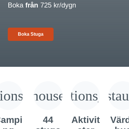
Boka
från
725 kr/dygn
Boka Stuga
tions_bus
house
directions_bik
restau
ampi
44
Aktivit
Vär