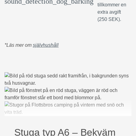
sound_detection_dog_barking
tillkommer en
extra avgift
(250 SEK).
*Läs mer om
självhushåll
Stuga typ A6 – Bekväm