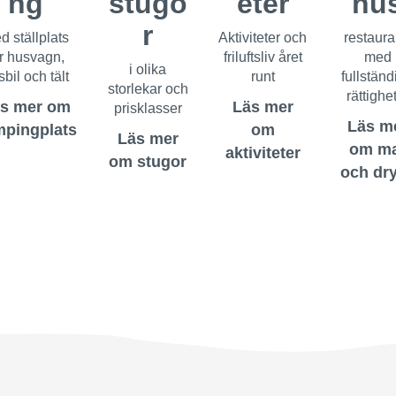
ng
stugo
eter
hu
r
d ställplats
Aktiviteter och
restaur
r husvagn,
friluftsliv året
med
i olika
bil och tält
runt
fullständ
storlekar och
rättighe
s mer om
Läs mer
prisklasser
Läs m
pingplats
om
Läs mer
om m
aktiviteter
om stugor
och dr