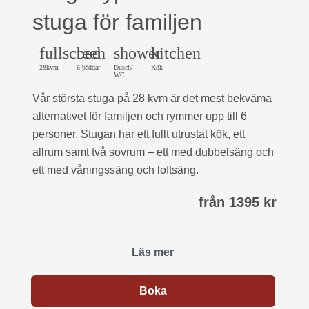
stuga för familjen
fullscreen
bed
shower
kitchen
28kvm
6-bäddar
Dusch/
Kök
WC
Vår största stuga på 28 kvm är det mest bekväma
alternativet för familjen och rymmer upp till 6
personer. Stugan har ett fullt utrustat kök, ett
allrum samt två sovrum – ett med dubbelsäng och
ett med våningssäng och loftsäng.
från 1395 kr
Läs mer
Boka