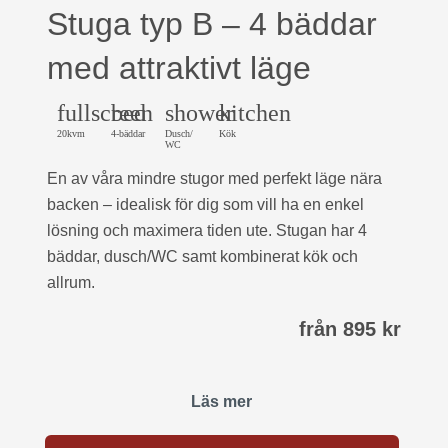
Stuga typ B – 4 bäddar
med attraktivt läge
fullscreen
bed
shower
kitchen
20kvm
4-bäddar
Dusch/
Kök
WC
En av våra mindre stugor med perfekt läge nära
backen – idealisk för dig som vill ha en enkel
lösning och maximera tiden ute. Stugan har 4
bäddar, dusch/WC samt kombinerat kök och
allrum.
från 895 kr
Läs mer