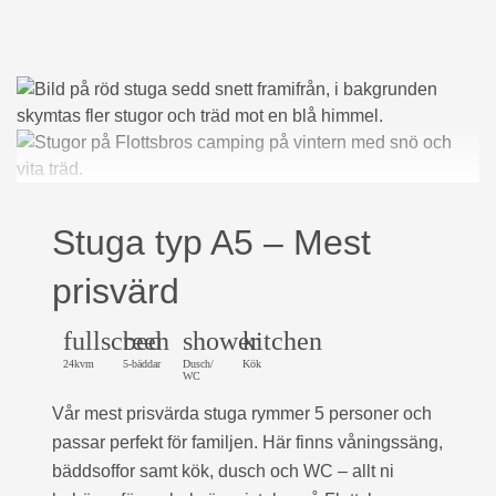
Stuga typ A5 – Mest
prisvärd
fullscreen
bed
shower
kitchen
24kvm
5-bäddar
Dusch/
Kök
WC
Vår mest prisvärda stuga rymmer 5 personer och
passar perfekt för familjen. Här finns våningssäng,
bäddsoffor samt kök, dusch och WC – allt ni