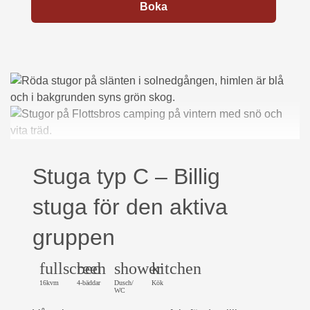
Boka
Stuga typ C – Billig
stuga för den aktiva
gruppen
fullscreen
bed
shower
kitchen
16kvm
4-bäddar
Dusch/
Kök
WC