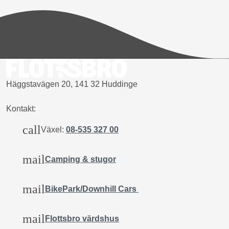
Häggstavägen 20, 141 32 Huddinge
Kontakt:
call
Växel:
08-535 327 00
mail
Camping & stugor
mail
BikePark/Downhill Cars
mail
Flottsbro värdshus