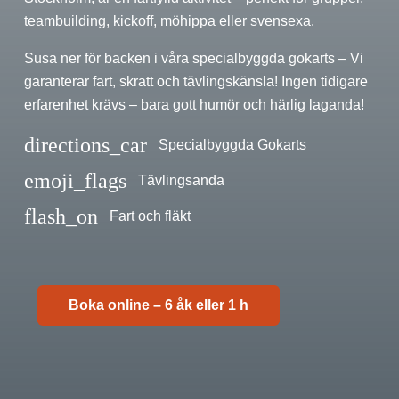
teambuilding, kickoff, möhippa eller svensexa.
Susa ner för backen i våra specialbyggda gokarts – Vi
garanterar fart, skratt och tävlingskänsla! Ingen tidigare
erfarenhet krävs – bara gott humör och härlig laganda!
directions_car
Specialbyggda Gokarts
emoji_flags
Tävlingsanda
flash_on
Fart och fläkt
Boka online – 6 åk eller 1 h