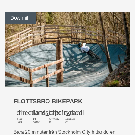
Downhill
FLOTTSBRO BIKEPARK
directions_bike
landscape
credit_card
school
Bike
14
Cykelhy
Lektion
Park
banor
ra
er
Bara 20 minuter från Stockholm City hittar du en