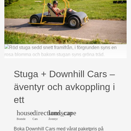
Stuga + Downhill Cars –
äventyr och avkoppling i
ett
house
directions_car
landscape
Boende
Cars
Äventyr
Boka Downhill Cars med vårat paketpris på