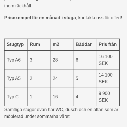
inom räckhåll.
Prisexempel för en månad i stuga
, kontakta oss för offert!
Stugtyp
Rum
m2
Bäddar
Pris från
16 100
Typ A6
3
28
6
SEK
14 100
Typ A5
2
24
5
SEK
9 900
Typ C
1
16
4
SEK
Samtliga stugor ovan har WC, dusch och en altan som är
möblerad under sommarhalvåret.