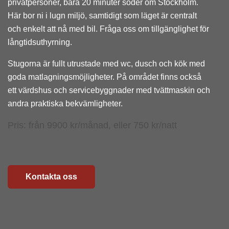
privatpersoner, bara 20 minuter söder om Stockholm.
Här bor ni i lugn miljö, samtidigt som läget är centralt
och enkelt att nå med bil. Fråga oss om tillgänglighet för
långtidsuthyrning.
Stugorna är fullt utrustade med wc, dusch och kök med
goda matlagningsmöjligheter. På området finns också
ett värdshus och servicebyggnader med tvättmaskin och
andra praktiska bekvämligheter.
Pris: från 9900 kr/månad, eller 750 kr/natt
Kontakta oss