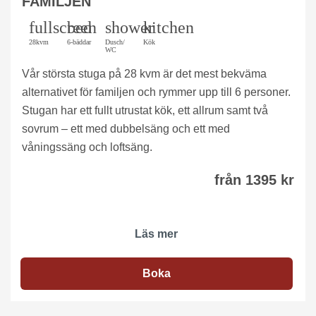
FAMILJEN
fullscreen
bed
shower
kitchen
28kvm
6-bäddar
Dusch/
Kök
WC
Vår största stuga på 28 kvm är det mest bekväma
alternativet för familjen och rymmer upp till 6 personer.
Stugan har ett fullt utrustat kök, ett allrum samt två
sovrum – ett med dubbelsäng och ett med
våningssäng och loftsäng.
från 1395 kr
Läs mer
Boka