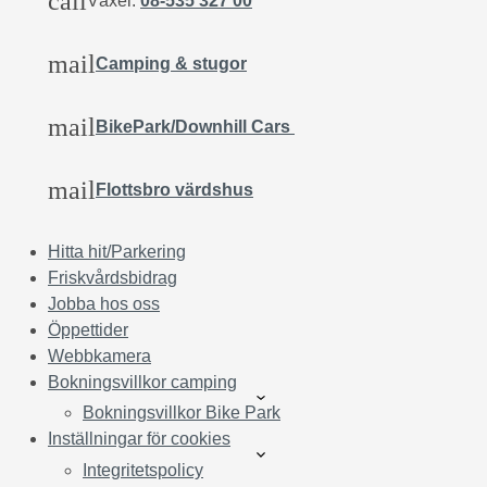
call
Växel:
08-535 327 00
mail
Camping & stugor
mail
BikePark/Downhill Cars
mail
Flottsbro värdshus
Hitta hit/Parkering
Friskvårdsbidrag
Jobba hos oss
Öppettider
Webbkamera
Bokningsvillkor camping
Bokningsvillkor Bike Park
Inställningar för cookies
Integritetspolicy