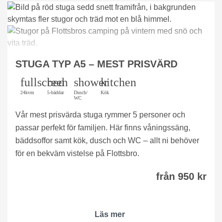
STUGA TYP A5 – MEST PRISVÄRD
fullscreen
bed
shower
kitchen
24kvm
5-bäddar
Dusch/
Kök
WC
Vår mest prisvärda stuga rymmer 5 personer och
passar perfekt för familjen. Här finns våningssäng,
bäddsoffor samt kök, dusch och WC – allt ni behöver
för en bekväm vistelse på Flottsbro.
från 950 kr
Läs mer