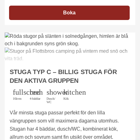
Boka
STUGA TYP C – BILLIG STUGA FÖR
DEN AKTIVA GRUPPEN
fullscreen
bed
shower
kitchen
16kvm
4-bäddar
Dusch/
Kök
WC
Vår minsta stuga passar perfekt för den lilla
vängruppen som vill maximera dagarna utomhus.
Stugan har 4 bäddar, dusch/WC, kombinerat kök,
allrum och sovrum samt fin utsikt över området.