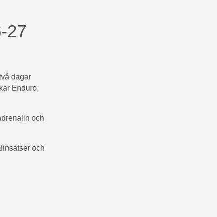
6-27
 två dagar
skar Enduro,
 adrenalin och
linsatser och