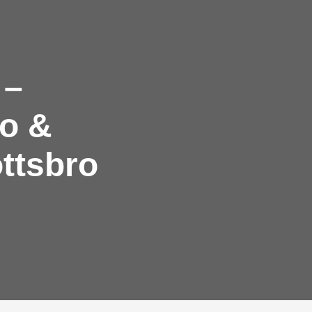
 –
ro &
ottsbro