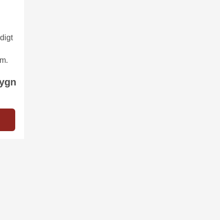
digt
om.
dygn