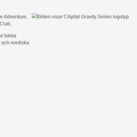
ke Adventure,
lub​.
de bästa
 och nordiska