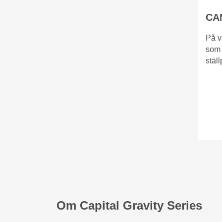
CA
På v
som 
stäl
Om Capital Gravity Series