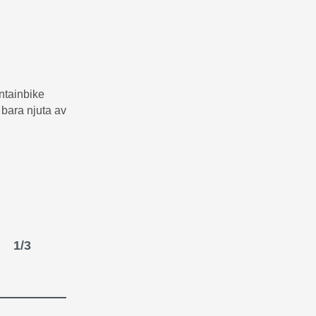
untainbike
 bara njuta av
1
/
3