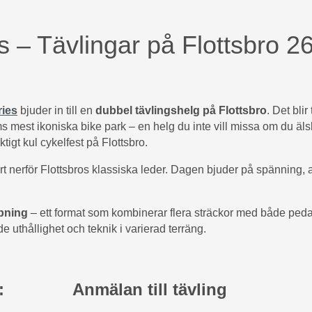
s – Tävlingar på Flottsbro 2
ries
bjuder in till en
dubbel tävlingshelg på Flottsbro
. Det blir
lms mest ikoniska bike park – en helg du inte vill missa om du äl
ktigt kul cykelfest på Flottsbro.
art nerför Flottsbros klassiska leder. Dagen bjuder på spänning,
pning
– ett format som kombinerar flera sträckor med både peda
åde uthållighet och teknik i varierad terräng.
:
Anmälan till tävling